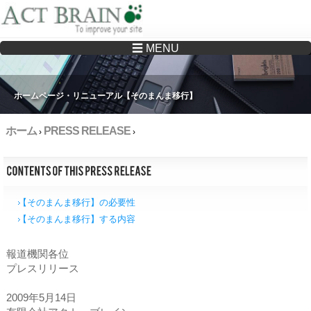
☰ MENU
Drupalサイトの制作・保守をどこに頼んでいいか分からない方へ…まずはご相談く
ださい
ホームページ・リニューアル【そのまんま移行】
ホーム
PRESS RELEASE
›
›
【そのまんま移行】の必要性
【そのまんま移行】する内容
報道機関各位
プレスリリース
2009年5月14日