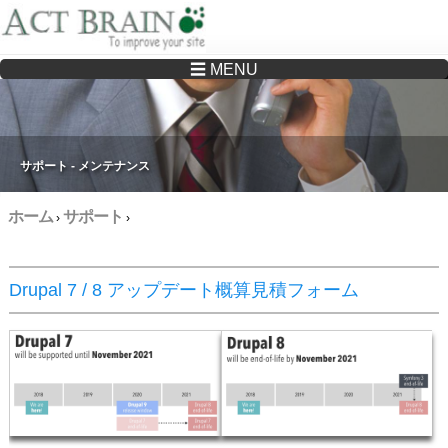
☰ MENU
Drupalサイトの制作・保守をどこに頼んでいいか分からない方へ…まずはご相談く
ださい
サポート - メンテナンス
ホーム
サポート
›
›
Drupal 7 / 8 アップデート概算見積フォーム