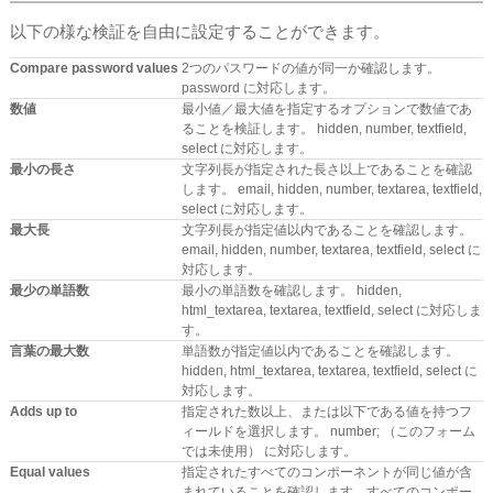
以下の様な検証を自由に設定することができます。
Compare password values
2つのパスワードの値が同一か確認します。
password に対応します。
数値
最小値／最大値を指定するオプションで数値であ
ることを検証します。 hidden, number, textfield,
select に対応します。
最小の長さ
文字列長が指定された長さ以上であることを確認
します。 email, hidden, number, textarea, textfield,
select に対応します。
最大長
文字列長が指定値以内であることを確認します。
email, hidden, number, textarea, textfield, select に
対応します。
最少の単語数
最小の単語数を確認します。 hidden,
html_textarea, textarea, textfield, select に対応しま
す。
言葉の最大数
単語数が指定値以内であることを確認します。
hidden, html_textarea, textarea, textfield, select に
対応します。
Adds up to
指定された数以上、または以下である値を持つフ
ィールドを選択します。 number; （このフォーム
では未使用） に対応します。
Equal values
指定されたすべてのコンポーネントが同じ値が含
まれていることを確認します。すべてのコンポー