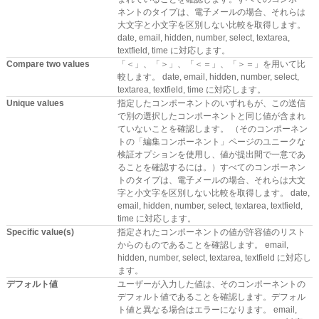
ネントのタイプは、電子メールの場合、それらは
大文字と小文字を区別しない比較を取得します。
date, email, hidden, number, select, textarea,
textfield, time に対応します。
Compare two values
「＜」、「＞」、「＜＝」、「＞＝」を用いて比
較します。 date, email, hidden, number, select,
textarea, textfield, time に対応します。
Unique values
指定したコンポーネントのいずれもが、この送信
で別の選択したコンポーネントと同じ値が含まれ
ていないことを確認します。 （そのコンポーネン
トの「編集コンポーネント」ページのユニークな
検証オプションを使用し、値が提出間で一意であ
ることを確認するには。）すべてのコンポーネン
トのタイプは、電子メールの場合、それらは大文
字と小文字を区別しない比較を取得します。 date,
email, hidden, number, select, textarea, textfield,
time に対応します。
Specific value(s)
指定されたコンポーネントの値が許容値のリスト
からのものであることを確認します。 email,
hidden, number, select, textarea, textfield に対応し
ます。
デフォルト値
ユーザーが入力した値は、そのコンポーネントの
デフォルト値であることを確認します。デフォル
ト値と異なる場合はエラーになります。 email,