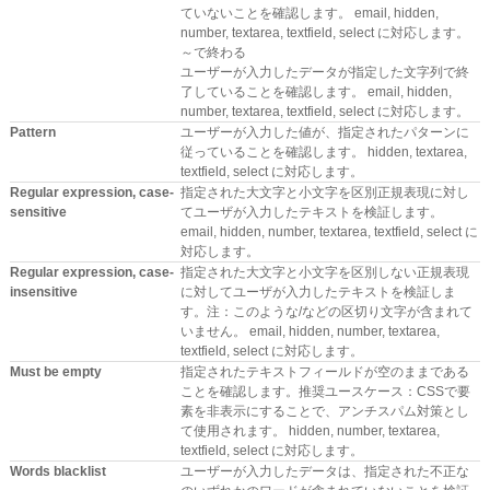
ていないことを確認します。 email, hidden,
number, textarea, textfield, select に対応します。
～で終わる
ユーザーが入力したデータが指定した文字列で終
了していることを確認します。 email, hidden,
number, textarea, textfield, select に対応します。
Pattern
ユーザーが入力した値が、指定されたパターンに
従っていることを確認します。 hidden, textarea,
textfield, select に対応します。
Regular expression, case-
指定された大文字と小文字を区別正規表現に対し
sensitive
てユーザが入力したテキストを検証します。
email, hidden, number, textarea, textfield, select に
対応します。
Regular expression, case-
指定された大文字と小文字を区別しない正規表現
insensitive
に対してユーザが入力したテキストを検証しま
す。注：このような/などの区切り文字が含まれて
いません。 email, hidden, number, textarea,
textfield, select に対応します。
Must be empty
指定されたテキストフィールドが空のままである
ことを確認します。推奨ユースケース：CSSで要
素を非表示にすることで、アンチスパム対策とし
て使用されます。 hidden, number, textarea,
textfield, select に対応します。
Words blacklist
ユーザーが入力したデータは、指定された不正な