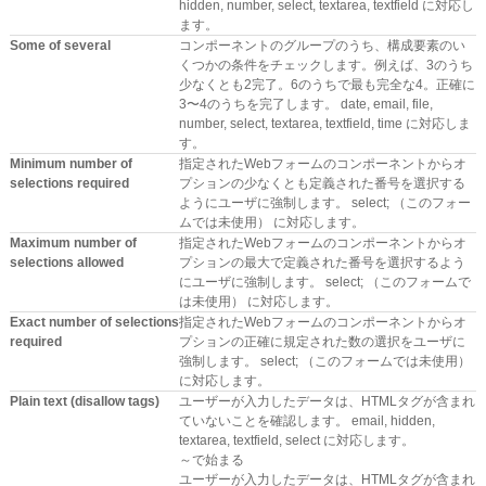
hidden, number, select, textarea, textfield に対応し
ます。
Some of several
コンポーネントのグループのうち、構成要素のい
くつかの条件をチェックします。例えば、3のうち
少なくとも2完了。6のうちで最も完全な4。正確に
3〜4のうちを完了します。 date, email, file,
number, select, textarea, textfield, time に対応しま
す。
Minimum number of
指定されたWebフォームのコンポーネントからオ
selections required
プションの少なくとも定義された番号を選択する
ようにユーザに強制します。 select; （このフォー
ムでは未使用） に対応します。
Maximum number of
指定されたWebフォームのコンポーネントからオ
selections allowed
プションの最大で定義された番号を選択するよう
にユーザに強制します。 select; （このフォームで
は未使用） に対応します。
Exact number of selections
指定されたWebフォームのコンポーネントからオ
required
プションの正確に規定された数の選択をユーザに
強制します。 select; （このフォームでは未使用）
に対応します。
Plain text (disallow tags)
ユーザーが入力したデータは、HTMLタグが含まれ
ていないことを確認します。 email, hidden,
textarea, textfield, select に対応します。
～で始まる
ユーザーが入力したデータは、HTMLタグが含まれ