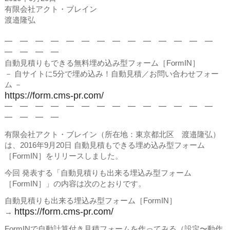
有限会社アクト・ブレイン
渡邉隆弘
━ ━ ━ ━ ━ ━ ━ ━ ━ ━ ━ ━ ━ ━
━ ━ ━ ━
自動見積りもできる無料埋め込み型フォーム［FormIN］
－ 自サイトに5分で埋め込み！自動見積／お問い合わせフォー
ム －
https://form.cms-pr.com/
━ ━ ━ ━ ━ ━ ━ ━ ━ ━ ━ ━ ━ ━
━ ━ ━ ━
有限会社アクト・ブレイン（所在地：東京都北区 渡邉隆弘）
は、2016年9月20日 自動見積もできる埋め込み型フォーム
［FormIN］をリリースしました。
今回 発表する「自動見積りも出来る埋込み型フォーム
［FormIN］」の内容は次のとおりです。
自動見積りも出来る埋込み型フォーム［FormIN］
https://form.cms-pr.com/
→
FormINで自動計算付き見積フォームを作ってみる（設定〜動作