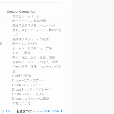
Contact Categories
育てるホームページ
ホームページの有効活用
自分で更新できるホームページ
更新しやすいホームページ構造に関
して
自動見積りフォームの設置
済
現サイトのCMS化
ホームページのリニューアル
ドメイン関連
導入、移設、設定、設置、調整
低価格ホームページの導入・設置
サーバ運営・保守、ホスティング関
連
CMS開発関連
Drupal7のアップデート
Drupal8のアップデート
Drupal7へのアップグレード
Drupal8へのアップグレード
Drupalによるシステム構築
デモについて
ーポリシー
お急ぎの方 ≫≫≫
03-3909-5681