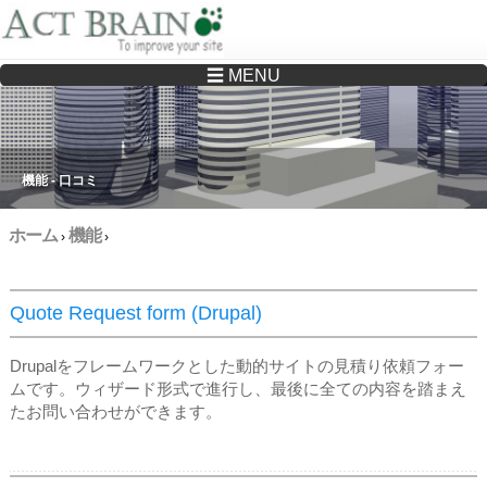
☰ MENU
Drupalサイトの制作・保守をどこに頼んでいいか分からない方へ…まずはご相談く
ださい
機能 - 口コミ
ホーム
機能
›
›
Quote Request form (Drupal)
Drupalをフレームワークとした動的サイトの見積り依頼フォー
ムです。ウィザード形式で進行し、最後に全ての内容を踏まえ
たお問い合わせができます。