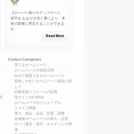
【サーバー周りやアップデート、
保守を おまかせ頂く事により、本
来の業務に専念することができま
す。
Read More
Contact Categories
育てるホームページ
ホームページの有効活用
自分で更新できるホームページ
更新しやすいホームページ構造に関
して
自動見積りフォームの設置
済
現サイトのCMS化
ホームページのリニューアル
ドメイン関連
導入、移設、設定、設置、調整
低価格ホームページの導入・設置
サーバ運営・保守、ホスティング関
連