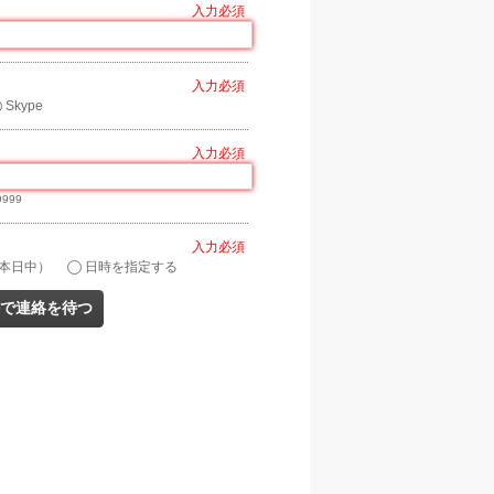
*
Skype
9999
*
本日中）
日時を指定する