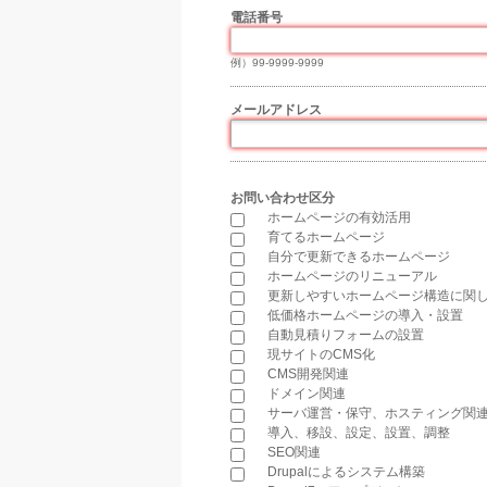
電話番号
*
例）99-9999-9999
メールアドレス
*
お問い合わせ区分
*
ホームページの有効活用
育てるホームページ
自分で更新できるホームページ
ホームページのリニューアル
更新しやすいホームページ構造に関
低価格ホームページの導入・設置
自動見積りフォームの設置
現サイトのCMS化
CMS開発関連
ドメイン関連
サーバ運営・保守、ホスティング関
導入、移設、設定、設置、調整
SEO関連
Drupalによるシステム構築