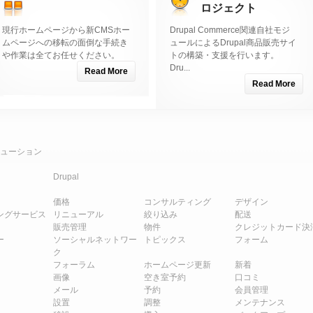
ロジェクト
現行ホームページから新CMSホー
Drupal Commerce関連自社モジ
ムページへの移転の面倒な手続き
ュールによるDrupal商品販売サイ
や作業は全てお任せください。
トの構築・支援を行います。
Dru...
Read More
Read More
ューション
Drupal
価格
コンサルティング
デザイン
ングサービス
リニューアル
絞り込み
配送
販売管理
物件
クレジットカード決
ー
ソーシャルネットワー
トピックス
フォーム
ク
フォーラム
ホームページ更新
新着
画像
空き室予約
口コミ
メール
予約
会員管理
設置
調整
メンテナンス