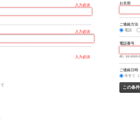
お名前
*
ご連絡方法
電話
電話番号
*
例）99-9999-
ご連絡日時
今すぐ（
して
連