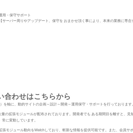
運用・保守サポート
【サーバー周りやアップデート、保守を おまかせ頂く事により、本来の業務に専念
い合わせはこちらから
 Software）を軸に、動的サイトの企画～設計～開発～運用保守・サポートを行っております
erによる大量の拡張モジュールが配布されております。開発者でも ある期間目を離すと
、常に変動しています。
に拡張モジュール動向をWatchしており、斬新な情報を提供可能です。また、会員サ