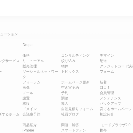
ューション
Drupal
価格
コンサルティング
デザイン
ングサービス
リニューアル
絞り込み
配送
販売管理
物件
クレジットカード決
ー
ソーシャルネットワー
トピックス
フォーム
ク
フォーラム
ホームページ更新
新着
画像
空き室予約
口コミ
メール
予約
会員管理
設置
調整
メンテナンス
移設
導入
バックアップ
ドメイン
自動見積りフォーム
育てるホームページ
新するホーム
会議室予約
社員ブログ
施設紹介
商品紹介
問題・解答
iモードブラウザ2.0
iPhone
スマートフォン
携帯