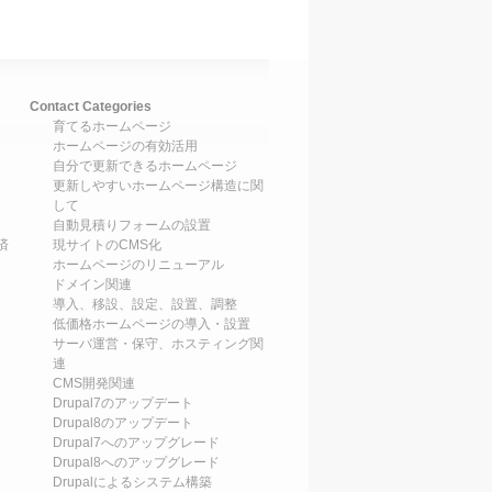
Contact Categories
育てるホームページ
ホームページの有効活用
自分で更新できるホームページ
更新しやすいホームページ構造に関
して
自動見積りフォームの設置
済
現サイトのCMS化
ホームページのリニューアル
ドメイン関連
導入、移設、設定、設置、調整
低価格ホームページの導入・設置
サーバ運営・保守、ホスティング関
連
CMS開発関連
Drupal7のアップデート
Drupal8のアップデート
Drupal7へのアップグレード
Drupal8へのアップグレード
Drupalによるシステム構築