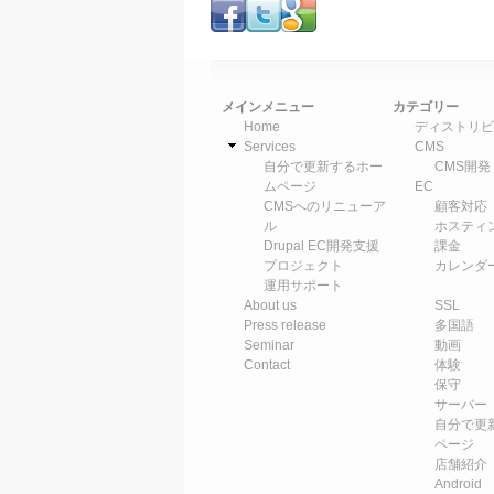
メインメニュー
カテゴリー
Home
ディストリビ
Services
CMS
自分で更新するホー
CMS開発
ムページ
EC
CMSへのリニューア
顧客対応
ル
ホスティ
Drupal EC開発支援
課金
プロジェクト
カレンダ
運用サポート
About us
SSL
Press release
多国語
Seminar
動画
Contact
体験
保守
サーバー
自分で更
ページ
店舗紹介
Android