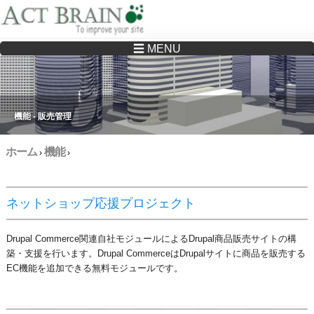
☰ MENU
Drupalサイトの制作・保守をどこに頼んでいいか分からない方へ…まずはご相談く
ださい
機能 - 販売管理
ホーム
機能
›
›
ネットショップ応援プロジェクト
Drupal Commerce関連自社モジュールによるDrupal商品販売サイトの構
築・支援を行います。Drupal CommerceはDrupalサイトに商品を販売する
EC機能を追加できる無料モジュールです。