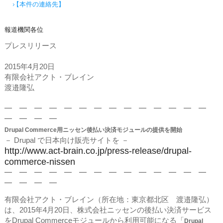
【本件の連絡先】
報道機関各位
プレスリリース
2015年4月20日
有限会社アクト・ブレイン
渡邉隆弘
━ ━ ━ ━ ━ ━ ━ ━ ━ ━ ━ ━ ━ ━
━ ━ ━ ━
Drupal Commerce用ニッセン後払い決済モジュールの提供を開始
－ Drupal で日本向け販売サイトを －
http://www.act-brain.co.jp/press-release/drupal-
commerce-nissen
━ ━ ━ ━ ━ ━ ━ ━ ━ ━ ━ ━ ━ ━
━ ━ ━ ━
有限会社アクト・ブレイン（所在地：東京都北区 渡邉隆弘）
は、2015年4月20日、株式会社ニッセンの後払い決済サービス
をDrupal Commerceモジュールから利用可能になる「
Drupal