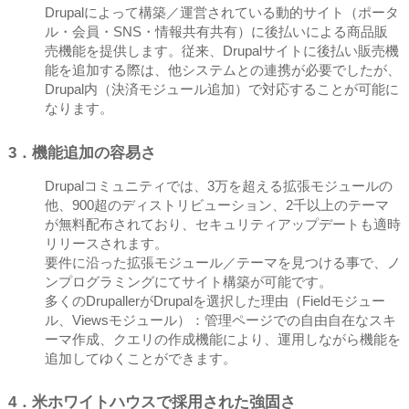
Drupalによって構築／運営されている動的サイト（ポータ
ル・会員・SNS・情報共有共有）に後払いによる商品販
売機能を提供します。従来、Drupalサイトに後払い販売機
能を追加する際は、他システムとの連携が必要でしたが、
Drupal内（決済モジュール追加）で対応することが可能に
なります。
3．機能追加の容易さ
Drupalコミュニティでは、3万を超える拡張モジュールの
他、900超のディストリビューション、2千以上のテーマ
が無料配布されており、セキュリティアップデートも適時
リリースされます。
要件に沿った拡張モジュール／テーマを見つける事で、ノ
ンプログラミングにてサイト構築が可能です。
多くのDrupallerがDrupalを選択した理由（Fieldモジュー
ル、Viewsモジュール）：管理ページでの自由自在なスキ
ーマ作成、クエリの作成機能により、運用しながら機能を
追加してゆくことができます。
4．米ホワイトハウスで採用された強固さ