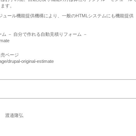
きます。
MSモジュール機能提供機構により、一般のHTMLシステムにも機能提供
ム － 自分で作れる自動見積りフォーム －
imate
販売ページ
age/drupal-original-estimate
名 渡邉隆弘