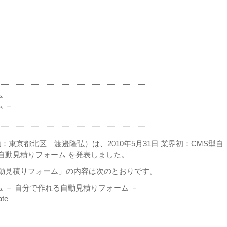
 ━ ━ ━ ━ ━ ━ ━ ━ ━ ━
ム
 －
 ━ ━ ━ ━ ━ ━ ━ ━ ━ ━
東京都北区 渡邉隆弘）は、2010年5月31日 業界初：CMS型自
る自動見積りフォーム を発表しました。
自動見積りフォーム」の内容は次のとおりです。
 － 自分で作れる自動見積りフォーム －
ate