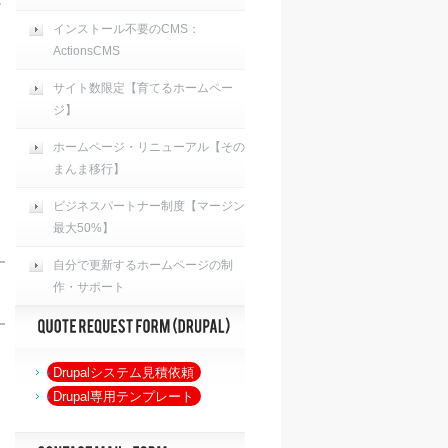
インストール不要のCMS：
ActionsCMS
サイト数限定【育てるホームペー
ジ】
ホームページ・リニューアル【その
まんま移行】
ビジネスパートナー制度【マージン
最大50%】
自分で更新するホームページの制
作・サポート
Drupalシステム見積依頼
Drupal専用テンプレート