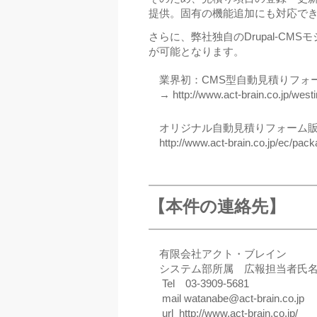
提供。固有の機能追加にも対応で
さらに、弊社独自のDrupal-C
が可能となります。
業界初：CMS型自動見積りフォー
→ http://www.act-brain.co.jp/west
オリジナル自動見積りフォーム
http://www.act-brain.co.jp/ec/pack
【本件の連絡先】
有限会社アクト・ブレイン
システム部所属 広報担当者氏
Tel 03-3909-5681
mail watanabe@act-brain.co.jp
url http://www.act-brain.co.jp/