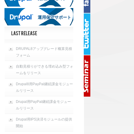
運用保守サポート
運用保守サポート
DRUPAL8アップグレード概算見積
フォーム
自動見積りができる埋め込み型フォ
ームをリリース
Drupal8用PayPal継続課金モジュー
ルリリース
Drupal用PayPal継続課金モジュー
ルリリース
Drupal用IPS決済モジュールの提供
開始