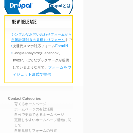
Drupalとは
Drupalとは
シンプルなお問い合わせフォームから
自動計算付きの見積もりフォーム
まで
FormIN
次世代スマホ対応フォーム
GoogleAnalyticsやFacebook、
Twitter、はてなブックマークが提供
フォームをウ
しているような形で、
ィジェット形式で提供
Contact Categories
育てるホームページ
ホームページの有効活用
自分で更新できるホームページ
更新しやすいホームページ構造に関
して
自動見積りフォームの設置