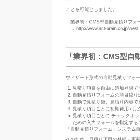
ことを可能としました。
業界初：CMS型自動見積りフォー
→ http://www.act-brain.co.jp/wes
「業界初：CMS型自
ウィザード形式の自動見積りフォ
見積り項目を自由に追加登録でき
自動見積りフォームの項目絞り
自動で見積り後、見積り内容で
見積り項目ごとに初期費用 / 
見積り項目ごとに チェックボック
ための入力フォームを指定する
「自動見積りフォーム」システム自体は
そのため、見積り項目の登録・更