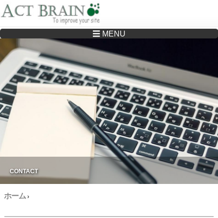
☰ MENU
Drupalサイトの制作・保守をどこに頼んでいいか分からない方へ…まずはご相談く
ださい
CONTACT
ホーム
›