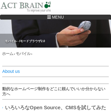
☰ MENU
Drupalサイトの制作・保守をどこに頼んでいいか分からない方へ…まずはご相談く
ださい
モバイル - Iモードブラウザ2.0
ホーム
モバイル
›
›
About us
動的なホームページ制作をどこに頼んでいいか分からない
方へ
いろいろなOpen Source、CMSを試してみた