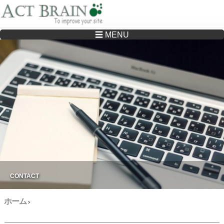
☰ MENU
Drupalサイトの制作・保守をどこに頼んでいいか分からない方へ…まずはご相談く
ださい
CONTACT
ホーム
›