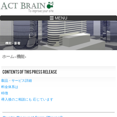
☰ MENU
Drupalサイトの制作・保守をどこに頼んでいいか分からない方へ…まずはご相談く
ださい
機能 - 新着
ホーム
機能
›
›
製品・サービス詳細
料金体系は
特徴
導入後のご相談にも 応じています