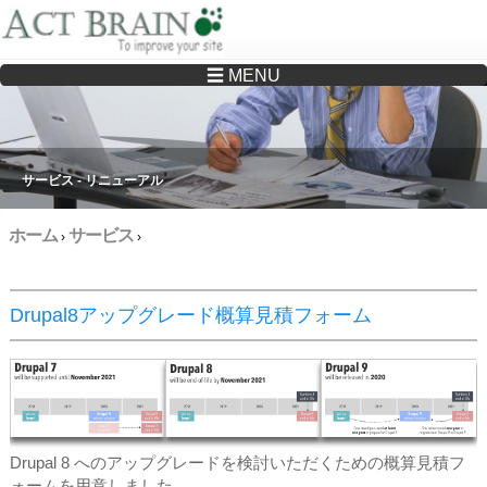
☰ MENU
Drupalサイトの制作・保守をどこに頼んでいいか分からない方へ…まずはご相談く
ださい
サービス - リニューアル
ホーム
サービス
›
›
Drupal8アップグレード概算見積フォーム
Drupal 8 へのアップグレードを検討いただくための概算見積フ
ォームを用意しました。