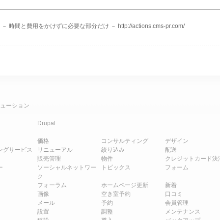
時間と費用をかけずに必要な部分だけ － http://actions.cms-pr.com/
ューション
Drupal
価格
コンサルティング
デザイン
ングサービス
リニューアル
絞り込み
配送
販売管理
物件
クレジットカード決
ー
ソーシャルネットワー
トピックス
フォーム
ク
フォーラム
ホームページ更新
新着
画像
空き室予約
口コミ
メール
予約
会員管理
設置
調整
メンテナンス