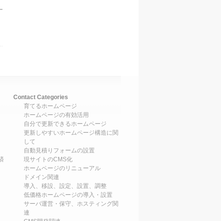
Contact Categories
育てるホームページ
ホームページの有効活用
自分で更新できるホームページ
更新しやすいホームページ構造に関
して
自動見積りフォームの設置
済
現サイトのCMS化
ホームページのリニューアル
ドメイン関連
導入、移設、設定、設置、調整
低価格ホームページの導入・設置
サーバ運営・保守、ホスティング関
連