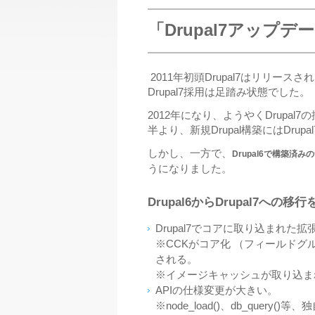
「Drupal7アップ
2011年初頭Drupal7はリリー
Drupal7採用は足踏み状態でした。
2012年になり、ようやくDrupa
半より、新規Drupal構築にはDr
しかし、一方で、
Drupal6で構築済み
うになりました。
Drupal6からDrupal7へ
Drupal7でコアに取り込まれた
※CCKがコア化 （フィールド
される。
※イメージキャッシュが取り込まれたも
APIの仕様変更が大きい。
※node_load()、db_que