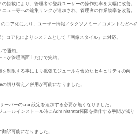
クの搭載により、管理者や登録ユーザーの操作効率を大幅に改善。
メニュー等への編集リンクが追加され、管理者の作業効率を改善。
ction Kit）のコア化により、ユーザー情報／タクソノミー／コメントなどへ
の（一部）コア化によりシステムとして「画像スタイル」に対応。
ルで通知。
ートが管理画面上だけで完結。
能を制限する事により拡張モジュールを含めたセキュリティの向
rivateの切り替え／併用が可能になりました。
より、サーバーのcron設定を追加する必要が無くなりました。
モジュールインストール時にAdministrator権限を操作する手間が減り
に翻訳可能になりました。