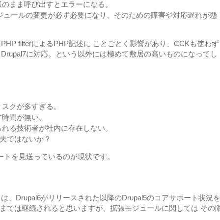
の仕様のまま呼び出すとエラーになる。
モジュールの変更が必ず必要になり、そのための障害や対応遅れが懸
P filterによるPHP記述に ことごとく影響があり、CCKも使わず
rupal7に対応。という以外には極めて敷居の高いものになってし
るリスクが多すぎる。
やす時間が無い。
任せられる技術者が社内に存在しない。
大丈夫ではないか？
プデートを見送っているのが現状です。
Drupal6がリリースされた以降のDrupal5のコアサポート状況
8リリースまでは継続されると思いますが、拡張モジュールに関しては その