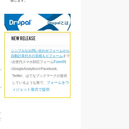
致します。
Drupalとは
Drupalとは
シンプルなお問い合わせフォームから
自動計算付きの見積もりフォーム
まで
FormIN
次世代スマホ対応フォーム
GoogleAnalyticsやFacebook、
Twitter、はてなブックマークが提供
フォームをウ
しているような形で、
ィジェット形式で提供
を
せ