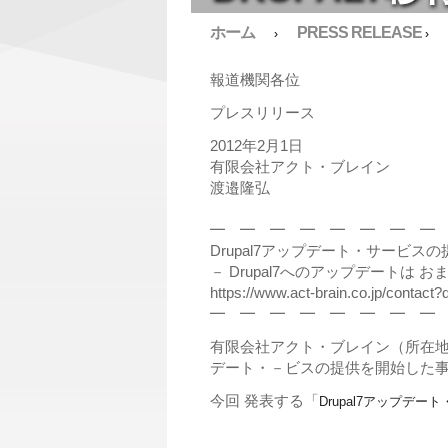
ホーム
PRESS RELEASE
›
›
報道機関各位
プレスリリース
2012年2月1日
有限会社アクト・ブレイン
渡邉隆弘
━ ━ ━ ━ ━ ━ ━ ━
Drupal7アップデート・サービス
－ Drupal7へのアップデートは 
https://www.act-brain.co.jp/contact?
━ ━ ━ ━ ━ ━ ━ ━
有限会社アクト・ブレイン（所在地：東
デート・－ビスの提供を開始した
今回 発表する「
Drupal7アップデー