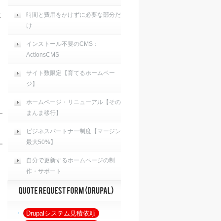
に
時間と費用をかけずに必要な部分だ
け
インストール不要のCMS：
ActionsCMS
サイト数限定【育てるホームペー
ジ】
ホームページ・リニューアル【その
まんま移行】
ビジネスパートナー制度【マージン
最大50%】
自分で更新するホームページの制
作・サポート
Drupalシステム見積依頼