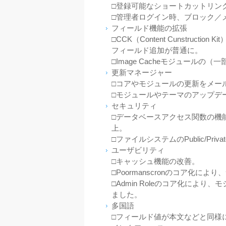
□登録可能なショートカットリン
□管理者ログイン時、ブロック／
フィールド機能の拡張
□CCK（Content Cunstru
フィールド追加が普通に。
□Image Cacheモジュール
更新マネージャー
□コアやモジュールの更新をメー
□モジュールやテーマのアップデ
セキュリティ
□データベースアクセス関数の機
上。
□ファイルシステムのPublic/P
ユーザビリティ
□キャッシュ機能の改善。
□Poormanscronのコア化に
□Admin Roleのコア化により、
ました。
多国語
□フィールド値が本文などと同様