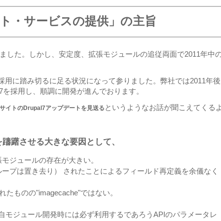
デート・サービスの提供」の主旨
スされました。しかし、安定度、拡張モジュールの追従両面で2011年中
l7の採用に踏み切るに足る状況になって参りました。弊社では2011年後
upal7を採用し、順調に開発が進んでおります。
というようなお話が聞こえてくる
のサイトのDrupal7アップデートを見送る
の移行を躊躇させる大きな要因として、
拡張モジュールの存在が大きい。
グループは置き去り） されたことによるフィールド再定義を余儀なく
のの"imagecache"ではない。
ry()等、独自モジュール開発時には必ず利用するであろうAPIのパラメータレ