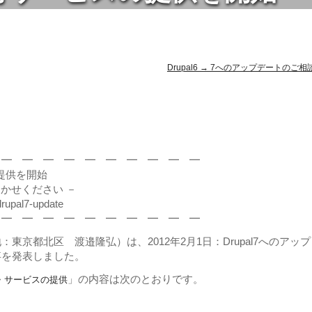
Drupal6 → 7へのアップデートのご相
 ━ ━ ━ ━ ━ ━ ━ ━ ━ ━
の提供を開始
おまかせください －
drupal7-update
 ━ ━ ━ ━ ━ ━ ━ ━ ━ ━
京都北区 渡邉隆弘）は、2012年2月1日：Drupal7へのアップ
事を発表しました。
」の内容は次のとおりです。
ト・サービス
の提供