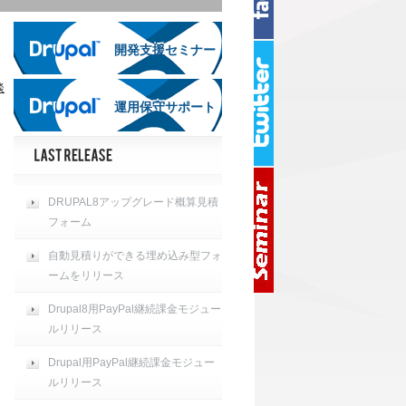
開発支援セミナー
開発支援セミナー
談
運用保守サポート
運用保守サポート
DRUPAL8アップグレード概算見積
フォーム
自動見積りができる埋め込み型フォ
ームをリリース
Drupal8用PayPal継続課金モジュー
ルリリース
Drupal用PayPal継続課金モジュー
ルリリース