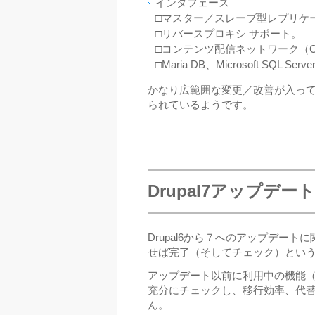
インタフェース
□マスター／スレーブ型レプリケ
□リバースプロキシ サポート。
□コンテンツ配信ネットワーク（
□Maria DB、Microsoft SQL S
かなり広範囲な変更／改善が入ってい
られているようです。
Drupal7アップデ
Drupal6から７へのアップデートに
せば完了（そしてチェック）とい
アップデート以前に利用中の機能
充分にチェックし、移行効率、代
ん。