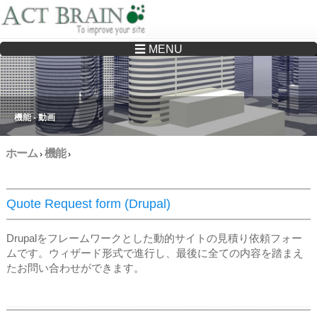
☰ MENU
Drupalサイトの制作・保守をどこに頼んでいいか分からない方へ…まずはご相談く
ださい
機能 - 動画
ホーム
機能
›
›
Quote Request form (Drupal)
Drupalをフレームワークとした動的サイトの見積り依頼フォー
ムです。ウィザード形式で進行し、最後に全ての内容を踏まえ
たお問い合わせができます。