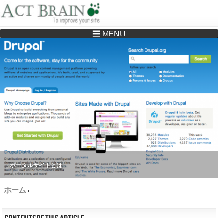
☰ MENU
Drupalサイトの制作・保守をどこに頼んでいいか分からない方へ…まずはご相談く
ださい
ポータルサイトとは
ホーム
›