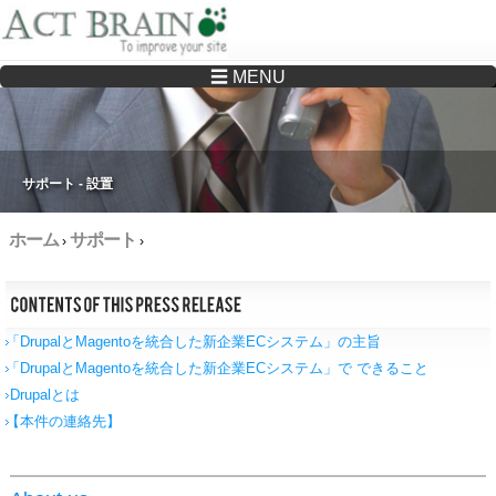
☰ MENU
Drupalサイトの制作・保守をどこに頼んでいいか分からない方へ…まずはご相談く
ださい
サポート - 設置
ホーム
サポート
›
›
「DrupalとMagentoを統合した新企業ECシステム」の主旨
「DrupalとMagentoを統合した新企業ECシステム」で できること
Drupalとは
【本件の連絡先】