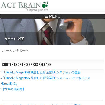
☰ MENU
Drupalサイトの制作・保守をどこに頼んでいいか分からない方へ…まずはご相談く
ださい
サポート - 設置
ホーム
サポート
›
›
「DrupalとMagentoを統合した新企業ECシステム」の主旨
「DrupalとMagentoを統合した新企業ECシステム」で できること
Drupalとは
【本件の連絡先】