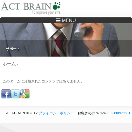
☰ MENU
Drupalサイトの制作・保守をどこに頼んでいいか分からない方へ…まずはご相談く
ださい
サポート
ホーム
›
このタームに分類されたコンテンツはありません。
ACT-BRAIN © 2012
プライバシーポリシー
お急ぎの方 ≫≫≫
03-3909-5681