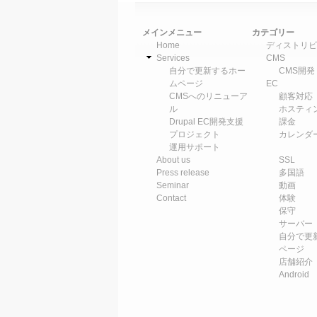
メインメニュー
カテゴリー
Home
ディストリビ
Services
CMS
自分で更新するホー
CMS開発
ムページ
EC
CMSへのリニューア
顧客対応
ル
ホスティ
Drupal EC開発支援
課金
プロジェクト
カレンダ
運用サポート
About us
SSL
Press release
多国語
Seminar
動画
Contact
体験
保守
サーバー
自分で更
ページ
店舗紹介
Android