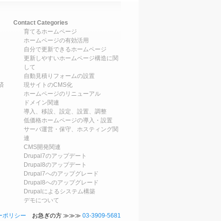
Contact Categories
育てるホームページ
ホームページの有効活用
自分で更新できるホームページ
更新しやすいホームページ構造に関
して
自動見積りフォームの設置
済
現サイトのCMS化
ホームページのリニューアル
ドメイン関連
導入、移設、設定、設置、調整
低価格ホームページの導入・設置
サーバ運営・保守、ホスティング関
連
CMS開発関連
Drupal7のアップデート
Drupal8のアップデート
Drupal7へのアップグレード
Drupal8へのアップグレード
Drupalによるシステム構築
デモについて
ーポリシー
お急ぎの方 ≫≫≫
03-3909-5681