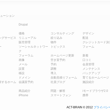
ューション
Drupal
価格
コンサルティング
デザイン
ングサービス
リニューアル
絞り込み
配送
販売管理
物件
クレジットカード決
ー
ソーシャルネットワー
トピックス
フォーム
ク
フォーラム
ホームページ更新
新着
画像
空き室予約
口コミ
メール
予約
会員管理
設置
調整
メンテナンス
移設
導入
バックアップ
ドメイン
自動見積りフォーム
育てるホームページ
新するホーム
会議室予約
社員ブログ
施設紹介
商品紹介
問題・解答
iモードブラウザ2.0
iPhone
スマートフォン
携帯
ACT-BRAIN © 2012
プライバシ