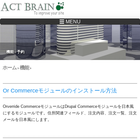
☰ MENU
Drupalサイトの制作・保守をどこに頼んでいいか分からない方へ…まずはご相談く
ださい
機能 - 予約
ホーム
機能
›
›
Or Commerceモジュールのインストール方法
Orverride CommerceモジュールはDrupal Commerceモジュールを日本風
にするモジュールです。住所関連フィールド、注文内容、注文一覧、注文
メールを日本風にします。