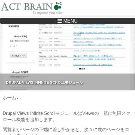
☰ MENU
Drupalサイトの制作・保守をどこに頼んでいいか分からない方へ…まずはご相談く
ださい
DRUPAL VIEWS INFINITE SCROLLモジュール
ホーム
›
Drupal Views Infinite ScrollモジュールはViewsの一覧に無限スク
ロール機能を追加します。
閲覧者がページの下端に差し掛かると、次々に次のページをロ